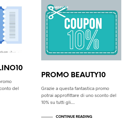
S
I
PROMOZIONI
N
T
H
E
C
A
R
T
.
INO10
PROMO BEAUTY10
 promo
sconto del
Grazie a questa fantastica promo
potrai approfittare di uno sconto del
10% su tutti gli…
CONTINUE READING