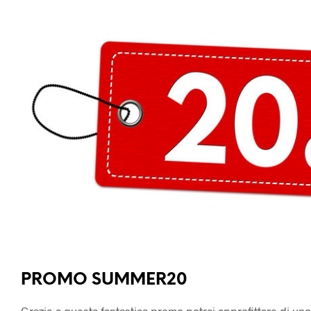
PROMOZIONI
PROMO SUMMER20
Grazie a questa fantastica promo potrai approfittare di uno